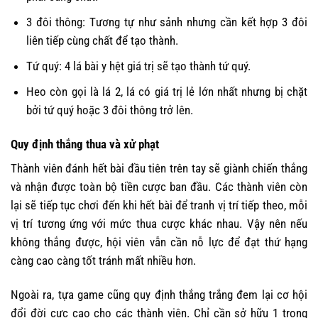
3 đôi thông: Tương tự như sảnh nhưng cần kết hợp 3 đôi
liên tiếp cùng chất để tạo thành.
Tứ quý: 4 lá bài y hệt giá trị sẽ tạo thành tứ quý.
Heo còn gọi là lá 2, lá có giá trị lẻ lớn nhất nhưng bị chặt
bởi tứ quý hoặc 3 đôi thông trở lên.
Quy định thắng thua và xử phạt
Thành viên đánh hết bài đầu tiên trên tay sẽ giành chiến thắng
và nhận được toàn bộ tiền cược ban đầu. Các thành viên còn
lại sẽ tiếp tục chơi đến khi hết bài để tranh vị trí tiếp theo, mỗi
vị trí tương ứng với mức thua cược khác nhau. Vậy nên nếu
không thắng được, hội viên vẫn cần nỗ lực để đạt thứ hạng
càng cao càng tốt tránh mất nhiều hơn.
Ngoài ra, tựa game cũng quy định thắng trắng đem lại cơ hội
đổi đời cực cao cho các thành viên. Chỉ cần sở hữu 1 trong