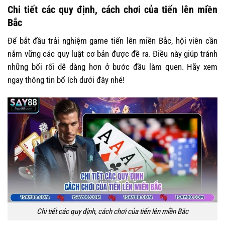
Chi tiết các quy định, cách chơi của tiến lên miền
Bắc
Để bắt đầu trải nghiệm game
tiến lên miền Bắc
, hội viên cần
nắm vững các quy luật cơ bản được đề ra. Điều này giúp tránh
những bối rối dễ dàng hơn ở bước đầu làm quen. Hãy xem
ngay thông tin bổ ích dưới đây nhé!
Chi tiết các quy định, cách chơi của tiến lên miền Bắc