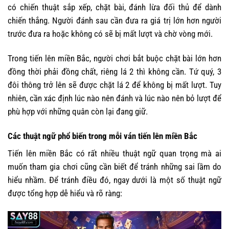
có chiến thuật sắp xếp, chặt bài, đánh lừa đối thủ để dành
chiến thắng. Người đánh sau cần đưa ra giá trị lớn hơn người
trước đưa ra hoặc không có sẽ bị mất lượt và chờ vòng mới.
Trong
tiến lên miền Bắc
, người chơi bắt buộc chặt bài lớn hơn
đồng thời phải đồng chất, riêng lá 2 thì không cần. Tứ quý, 3
đôi thông trở lên sẽ được chặt lá 2 để không bị mất lượt. Tuy
nhiên, cần xác định lúc nào nên đánh và lúc nào nên bỏ lượt để
phù hợp với những quân còn lại đang giữ.
Các thuật ngữ phổ biến trong mỗi ván tiến lên miền Bắc
Tiến lên miền Bắc
có rất nhiều thuật ngữ quan trọng mà ai
muốn tham gia chơi cũng cần biết để tránh những sai lầm do
hiểu nhầm. Để tránh điều đó, ngay dưới là một số thuật ngữ
được tổng hợp dễ hiểu và rõ ràng: