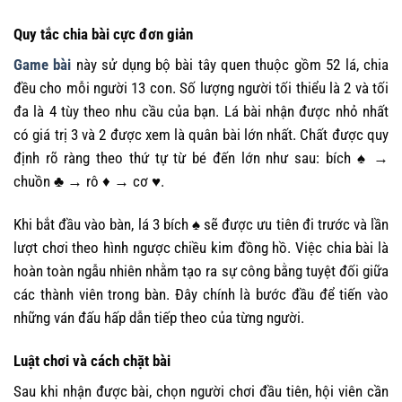
Quy tắc chia bài cực đơn giản
Game bài
này sử dụng bộ bài tây quen thuộc gồm 52 lá, chia
đều cho mỗi người 13 con. Số lượng người tối thiểu là 2 và tối
đa là 4 tùy theo nhu cầu của bạn. Lá bài nhận được nhỏ nhất
có giá trị 3 và 2 được xem là quân bài lớn nhất. Chất được quy
định rõ ràng theo thứ tự từ bé đến lớn như sau: bích ♠ →
chuồn ♣ → rô ♦ → cơ ♥.
Khi bắt đầu vào bàn, lá 3 bích ♠ sẽ được ưu tiên đi trước và lần
lượt chơi theo hình ngược chiều kim đồng hồ. Việc chia bài là
hoàn toàn ngẫu nhiên nhằm tạo ra sự công bằng tuyệt đối giữa
các thành viên trong bàn. Đây chính là bước đầu để tiến vào
những ván đấu hấp dẫn tiếp theo của từng người.
Luật chơi và cách chặt bài
Sau khi nhận được bài, chọn người chơi đầu tiên, hội viên cần