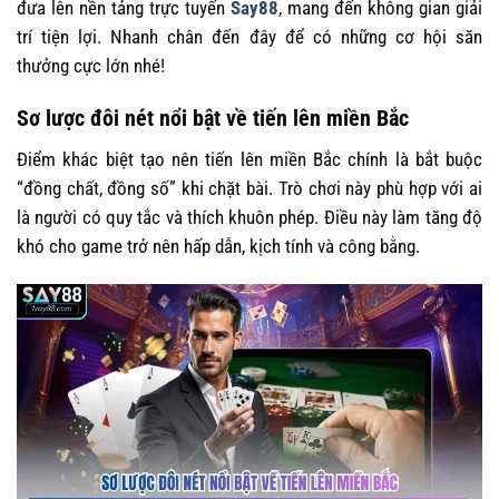
đưa lên nền tảng trực tuyến
Say88
, mang đến không gian giải
trí tiện lợi. Nhanh chân đến đây để có những cơ hội săn
thưởng cực lớn nhé!
Sơ lược đôi nét nổi bật về tiến lên miền Bắc
Điểm khác biệt tạo nên
tiến lên miền Bắc
chính là bắt buộc
“đồng chất, đồng số” khi chặt bài. Trò chơi này phù hợp với ai
là người có quy tắc và thích khuôn phép. Điều này làm tăng độ
khó cho game trở nên hấp dẫn, kịch tính và công bằng.