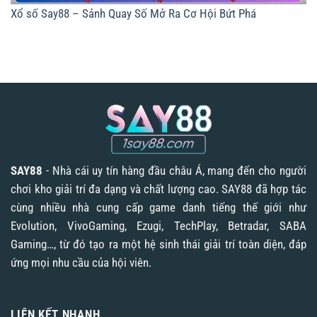
Xổ số Say88 – Sảnh Quay Số Mở Ra Cơ Hội Bứt Phá
SAY88
- Nhà cái uy tín hàng đầu châu Á, mang đến cho người
chơi kho giải trí đa dạng và chất lượng cao. SAY88 đã hợp tác
cùng nhiều nhà cung cấp game danh tiếng thế giới như
Evolution, VivoGaming, Ezugi, TechPlay, Betradar, SABA
Gaming…, từ đó tạo ra một hệ sinh thái giải trí toàn diện, đáp
ứng mọi nhu cầu của hội viên.
LIÊN KẾT NHANH