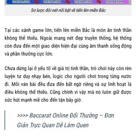
Sơ lược đôi nét nổi bật về tiến lên miền Bắc
Tại các sảnh game lớn,
tiến lên miền Bắc
là món ăn tinh thần
không thể thiếu. Ngoài mang nét đẹp truyền thống, hệ thống
còn đưa đến một giao diện hiện đại cùng âm thanh sống động
và phần thưởng cực lớn.
Chưa dừng lại ở yếu tố về giá trị tinh thần, trò chơi này còn rèn
luyện tư duy nhạy bén, logic cho người chơi trong từng nước
đi. Mỗi ván bài đều đưa đến bất ngờ riêng và sự linh hoạt là
điều không thể thiếu. Cũng chính vì vậy mà nó luôn giữ được
sức hút mạnh mẽ cho đến tận bây giờ.
>>>>
Baccarat Online Đổi Thưởng – Đơn
Giản Trực Quan Dễ Làm Quen