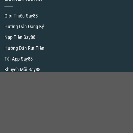
Giới Thiệu Say88
Hướng Dẫn Đăng Ký
Nạp Tiền Say88
Hướng Dẫn Rút Tiền
Tải App Say88
Khuyến Mãi Say88
CEO Hoàng Nam
THÔNG TIN LIÊN HỆ
Brand: SAY88
Web:
https://1say88.com/